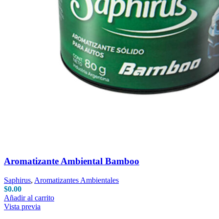
Aromatizante Ambiental Bamboo
Saphirus
,
Aromatizantes Ambientales
$
0.00
Añadir al carrito
Vista previa