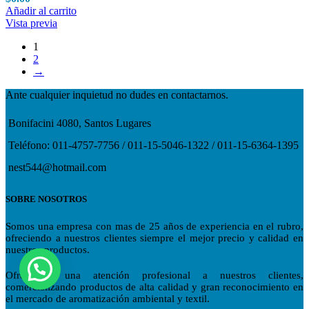
Añadir al carrito
Vista previa
1
2
→
Ante cualquier inquietud no dudes en contactarnos.
Bonifacini 4080, Santos Lugares
Teléfono: 011-4757-7756 / 011-15-5046-1322 / 011-15-6364-1395
nest544@hotmail.com
SOBRE NOSOTROS
Somos una empresa con mas de 25 años de experiencia en el rubro,
ofreciendo a nuestros clientes siempre el mejor precio y calidad en
nuestros productos.
Ofrecemos una atención profesional a nuestros clientes,
comercializando productos de alta calidad y gran reconocimiento en
el mercado de aromatización ambiental y textil.