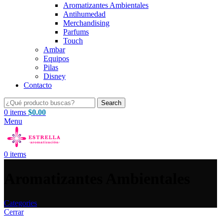
Aromatizantes Ambientales
Antihumedad
Merchandising
Parfums
Touch
Ambar
Equipos
Pilas
Disney
Contacto
Search
0
items
$
0.00
Menu
0
items
Aromatizantes Ambientales
Categories
Cerrar