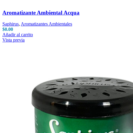
Aromatizante Ambiental Acqua
Saphirus
,
Aromatizantes Ambientales
$
0.00
Añadir al carrito
Vista previa