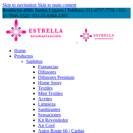
Skip to navigation
Skip to main content
Bonifacini 4080, Santos Lugares | Teléfono: 011-4757-7756 / 011-
15-5046-1322 / 011-15-6364-1395
Home
Productos
Saphirus
Fragancias
Difusores
Difusores Premium
Home Spray
Textiles
Mini Textiles
Aceites
Limpieza
Sanitizantes
Sensaciones
Kit Revendedor
Air Cool
Autos Route 66 / Caritas