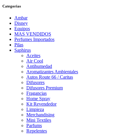
Categorias
Ambar
Disney
Equipos
MAS VENDIDOS
Perfumes Importados
Pilas
Saphirus
Aceites
Air Cool
Antihumedad
Aromatizantes Ambientales
Autos Route 66 / Caritas
Difusores
Difusores Premium
Fragancias
Home Spray
Kit Revendedor
Limpieza
Merchandising
Mini Textiles
Parfums
Repelentes