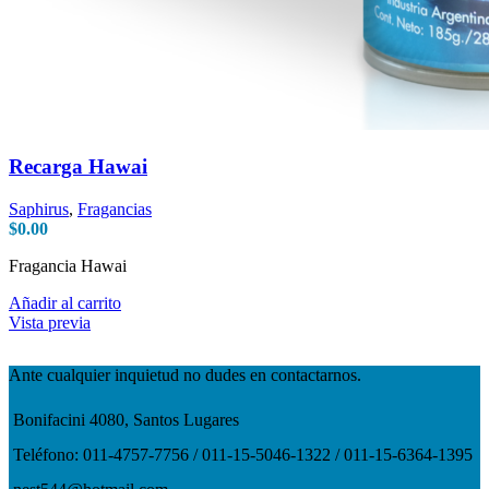
Recarga Hawai
Saphirus
,
Fragancias
$
0.00
Fragancia Hawai
Añadir al carrito
Vista previa
Ante cualquier inquietud no dudes en contactarnos.
Bonifacini 4080, Santos Lugares
Teléfono: 011-4757-7756 / 011-15-5046-1322 / 011-15-6364-1395