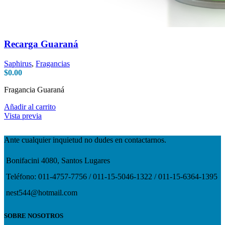
Recarga Guaraná
Saphirus
,
Fragancias
$
0.00
Fragancia Guaraná
Añadir al carrito
Vista previa
Ante cualquier inquietud no dudes en contactarnos.
Bonifacini 4080, Santos Lugares
Teléfono: 011-4757-7756 / 011-15-5046-1322 / 011-15-6364-1395
nest544@hotmail.com
SOBRE NOSOTROS