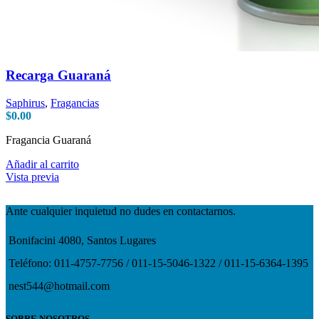
Recarga Guaraná
Saphirus
,
Fragancias
$
0.00
Fragancia Guaraná
Añadir al carrito
Vista previa
Ante cualquier inquietud no dudes en contactarnos.
Bonifacini 4080, Santos Lugares
Teléfono: 011-4757-7756 / 011-15-5046-1322 / 011-15-6364-1395
nest544@hotmail.com
SOBRE NOSOTROS