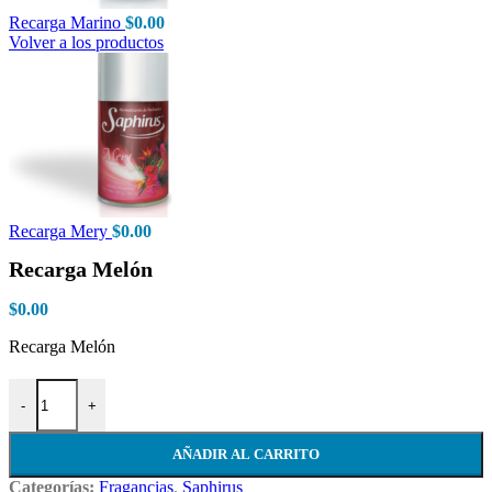
Recarga Marino
$
0.00
Volver a los productos
Recarga Mery
$
0.00
Recarga Melón
$
0.00
Recarga Melón
Recarga Melón cantidad
-
+
AÑADIR AL CARRITO
Categorías:
Fragancias
,
Saphirus