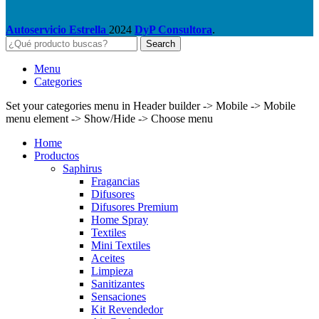
Autoservicio Estrella
2024
DyP Consultora
.
Search
Menu
Categories
Set your categories menu in Header builder -> Mobile -> Mobile
menu element -> Show/Hide -> Choose menu
Home
Productos
Saphirus
Fragancias
Difusores
Difusores Premium
Home Spray
Textiles
Mini Textiles
Aceites
Limpieza
Sanitizantes
Sensaciones
Kit Revendedor