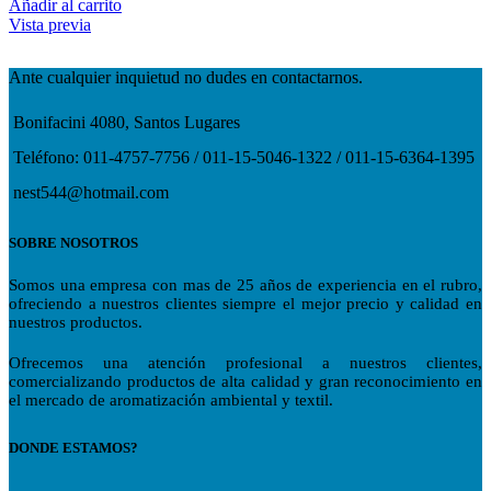
Añadir al carrito
Vista previa
Ante cualquier inquietud no dudes en contactarnos.
Bonifacini 4080, Santos Lugares
Teléfono: 011-4757-7756 / 011-15-5046-1322 / 011-15-6364-1395
nest544@hotmail.com
SOBRE NOSOTROS
Somos una empresa con mas de 25 años de experiencia en el rubro,
ofreciendo a nuestros clientes siempre el mejor precio y calidad en
nuestros productos.
Ofrecemos una atención profesional a nuestros clientes,
comercializando productos de alta calidad y gran reconocimiento en
el mercado de aromatización ambiental y textil.
DONDE ESTAMOS?