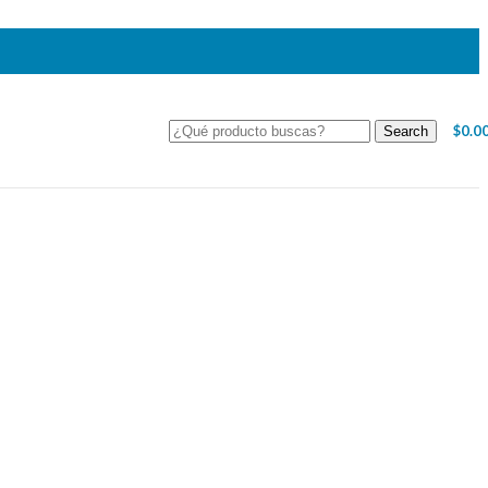
$
0.0
Search