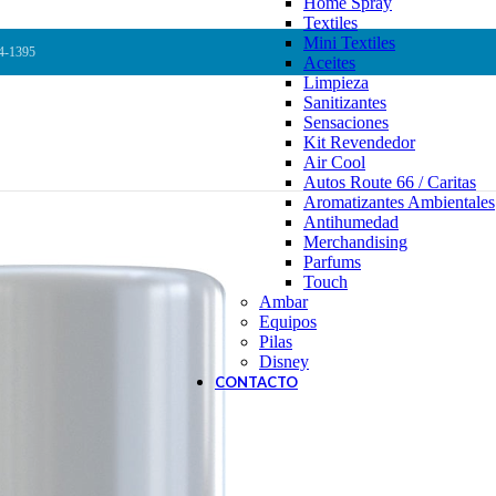
Home Spray
Textiles
Mini Textiles
64-1395
Aceites
Limpieza
Sanitizantes
Sensaciones
Kit Revendedor
Air Cool
Autos Route 66 / Caritas
Aromatizantes Ambientales
Antihumedad
Merchandising
Parfums
Touch
Ambar
Equipos
Pilas
Disney
CONTACTO