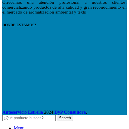
Ofrecemos una atención profesional a nuestros clientes,
comercializando productos de alta calidad y gran reconocimiento en
el mercado de aromatización ambiental y textil.
DONDE ESTAMOS?
Autoservicio Estrella
2024
DyP Consultora
.
Search
Menu