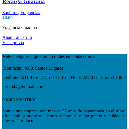
Recarga Guaraná
Saphirus
,
Fragancias
$
0.00
Fragancia Guaraná
Añadir al carrito
Vista previa
Ante cualquier inquietud no dudes en contactarnos.
Bonifacini 4080, Santos Lugares
Teléfono: 011-4757-7756 / 011-15-5046-1322 / 011-15-6364-1395
nest544@hotmail.com
SOBRE NOSOTROS
Somos una empresa con mas de 25 años de experiencia en el rubro,
ofreciendo a nuestros clientes siempre el mejor precio y calidad en
nuestros productos.